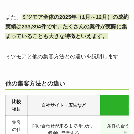
また、
ミツモア全体の2025年（1月～12月）の成約
実績は233,394件です。たくさんの案件が実際に集
まっていることも大きな特徴といえます。
ミツモアと他の集客方法との違いを説明します。
他の集客方法との違い
比較
自社サイト・広告など
ミ
項目
集客
問い合わせが来るまで待つか、
条件の合う
の仕
個別に営業する
き、