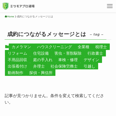
Home
成約につながるメッセージとは
成約につながるメッセージとは
– tag –
カメラマン
ハウスクリーニング
全業種
税理士
リフォーム
住宅設備
害虫・害獣駆除
行政書士
不用品回収
庭の手入れ
車検・修理
デザイン
出張着付け
弁理士
社会保険労務士
引越し
動画制作
探偵・興信所
記事が見つかりません。条件を変えて検索してくださ
い。