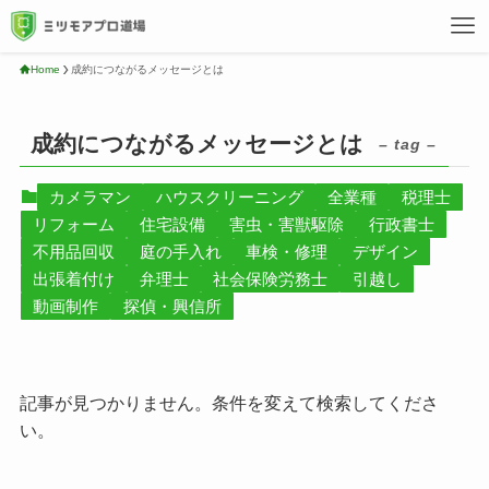
Home
成約につながるメッセージとは
成約につながるメッセージとは
– tag –
カメラマン
ハウスクリーニング
全業種
税理士
リフォーム
住宅設備
害虫・害獣駆除
行政書士
不用品回収
庭の手入れ
車検・修理
デザイン
出張着付け
弁理士
社会保険労務士
引越し
動画制作
探偵・興信所
記事が見つかりません。条件を変えて検索してくださ
い。