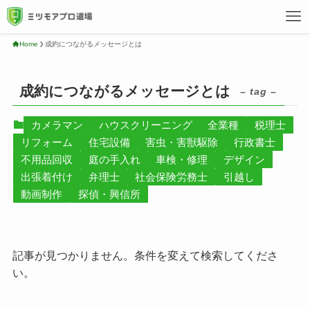
Home
成約につながるメッセージとは
成約につながるメッセージとは
– tag –
カメラマン
ハウスクリーニング
全業種
税理士
リフォーム
住宅設備
害虫・害獣駆除
行政書士
不用品回収
庭の手入れ
車検・修理
デザイン
出張着付け
弁理士
社会保険労務士
引越し
動画制作
探偵・興信所
記事が見つかりません。条件を変えて検索してくださ
い。