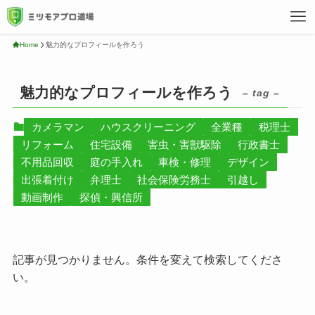
Home
魅力的なプロフィールを作ろう
魅力的なプロフィールを作ろう
– tag –
カメラマン
ハウスクリーニング
全業種
税理士
リフォーム
住宅設備
害虫・害獣駆除
行政書士
不用品回収
庭の手入れ
車検・修理
デザイン
出張着付け
弁理士
社会保険労務士
引越し
動画制作
探偵・興信所
記事が見つかりません。条件を変えて検索してくださ
い。