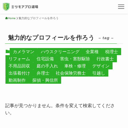
Home
魅力的なプロフィールを作ろう
魅力的なプロフィールを作ろう
– tag –
カメラマン
ハウスクリーニング
全業種
税理士
リフォーム
住宅設備
害虫・害獣駆除
行政書士
不用品回収
庭の手入れ
車検・修理
デザイン
出張着付け
弁理士
社会保険労務士
引越し
動画制作
探偵・興信所
記事が見つかりません。条件を変えて検索してくださ
い。