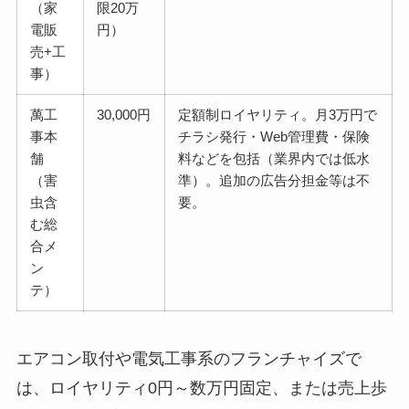
（家
限20万
電販
円）
売+工
事）
萬工
30,000円
定額制ロイヤリティ。月3万円で
事本
チラシ発行・Web管理費・保険
舗
料などを包括（業界内では低水
（害
準）。追加の広告分担金等は不
虫含
要。
む総
合メ
ン
テ）
エアコン取付や電気工事系のフランチャイズで
は、ロイヤリティ0円～数万円固定、または売上歩