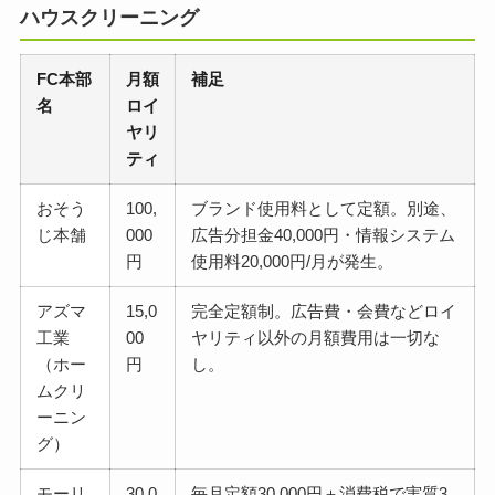
ハウスクリーニング
FC本部
月額
補足
名
ロイ
ヤリ
ティ
おそう
100,
ブランド使用料として定額。別途、
じ本舗
000
広告分担金40,000円・情報システム
円
使用料20,000円/月が発生。
アズマ
15,0
完全定額制。広告費・会費などロイ
工業
00
ヤリティ以外の月額費用は一切な
（ホー
円
し。
ムクリ
ーニン
グ）
モーリ
30,0
毎月定額30,000円＋消費税で実質3