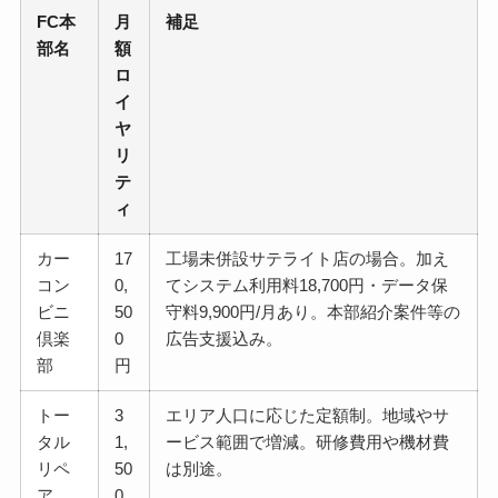
FC本
月
補足
部名
額
ロ
イ
ヤ
リ
テ
ィ
カー
17
工場未併設サテライト店の場合。加え
コン
0,
てシステム利用料18,700円・データ保
ビニ
50
守料9,900円/月あり。本部紹介案件等の
倶楽
0
広告支援込み。
部
円
トー
3
エリア人口に応じた定額制。地域やサ
タル
1,
ービス範囲で増減。研修費用や機材費
リペ
50
は別途。
ア
0