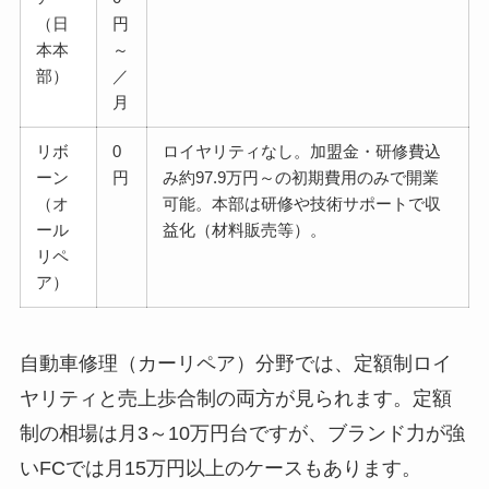
（日
円
本本
～
部）
／
月
リボ
0
ロイヤリティなし。加盟金・研修費込
ーン
円
み約97.9万円～の初期費用のみで開業
（オ
可能。本部は研修や技術サポートで収
ール
益化（材料販売等）。
リペ
ア）
自動車修理（カーリペア）分野では、定額制ロイ
ヤリティと売上歩合制の両方が見られます。定額
制の相場は月3～10万円台ですが、ブランド力が強
いFCでは月15万円以上のケースもあります。