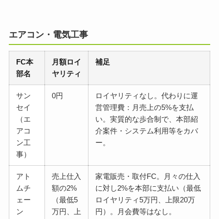
エアコン・電気工事
FC本
月額ロイ
補足
部名
ヤリティ
サン
0円
ロイヤリティなし。代わりに運
セイ
営管理費：月売上の5%を支払
（エ
い。実質的な歩合制で、本部紹
アコ
介案件・システム利用等をカバ
ン工
ー。
事）
アト
売上仕入
家電販売・取付FC。月々の仕入
ムチ
額の2%
に対し2%を本部に支払い（最低
ェー
（最低5
ロイヤリティ5万円、上限20万
ン
万円、上
円）。月会費等はなし。