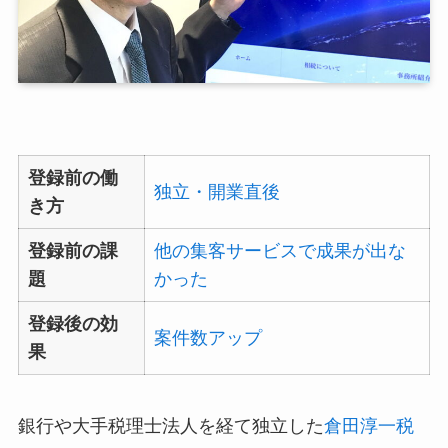
登録前の働
独立・開業直後
き方
登録前の課
他の集客サービスで成果が出な
題
かった
登録後の効
案件数アップ
果
銀行や大手税理士法人を経て独立した
倉田淳一税