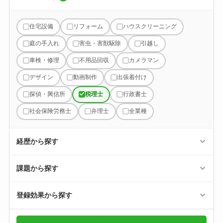
住宅設備
リフォーム
ハウスクリーニング
庭の手入れ
害虫・害獣駆除
引越し
車検・修理
不用品回収
カメラマン
デザイン
動画制作
出張着付け
探偵・興信所
税理士
行政書士
社会保険労務士
弁理士
全業種
経歴から探す
課題から探す
登録効果から探す