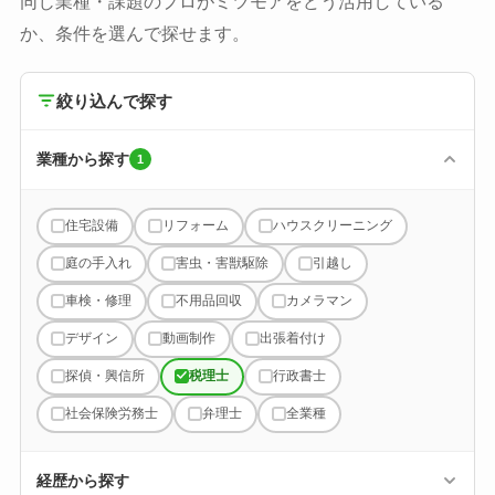
同じ業種・課題のプロがミツモアをどう活用している
か、条件を選んで探せます。
絞り込んで探す
業種から探す
1
住宅設備
リフォーム
ハウスクリーニング
庭の手入れ
害虫・害獣駆除
引越し
車検・修理
不用品回収
カメラマン
デザイン
動画制作
出張着付け
探偵・興信所
税理士
行政書士
社会保険労務士
弁理士
全業種
経歴から探す