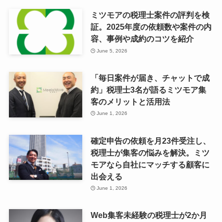
ミツモアの税理士案件の評判を検
証。2025年度の依頼数や案件の内
容、事例や成約のコツを紹介
June 5, 2026
「毎日案件が届き、チャットで成
約」税理士3名が語るミツモア集
客のメリットと活用法
June 1, 2026
確定申告の依頼を月23件受注し、
税理士が集客の悩みを解決。ミツ
モアなら自社にマッチする顧客に
出会える
June 1, 2026
Web集客未経験の税理士が2か月