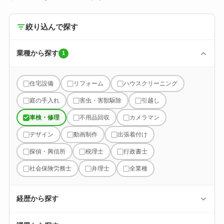
絞り込んで探す
業種から探す
1
住宅設備
リフォーム
ハウスクリーニング
庭の手入れ
害虫・害獣駆除
引越し
車検・修理
不用品回収
カメラマン
デザイン
動画制作
出張着付け
探偵・興信所
税理士
行政書士
社会保険労務士
弁理士
全業種
経歴から探す