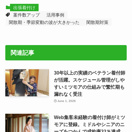
出張着付け
案件数アップ
活用事例
閑散期・季節変動の波が大きかった
閑散期対策
関連記事
30年以上の実績のベテラン着付師
が活躍。スケジュール管理がしや
すいミツモアの仕組みで繁忙期も
漏れなく受注
June 1, 2026
Web集客未経験の着付け師がミツ
モアに登録。ミドルやシニアのニ
ーズをつかんで成約率32％達成