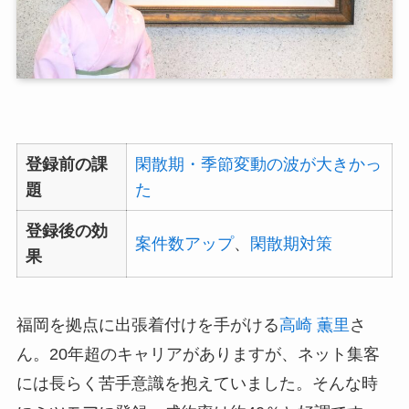
登録前の課
閑散期・季節変動の波が大きかっ
題
た
登録後の効
案件数アップ
、
閑散期対策
果
福岡を拠点に出張着付けを手がける
高崎 薫里
さ
ん。20年超のキャリアがありますが、ネット集客
には長らく苦手意識を抱えていました。そんな時