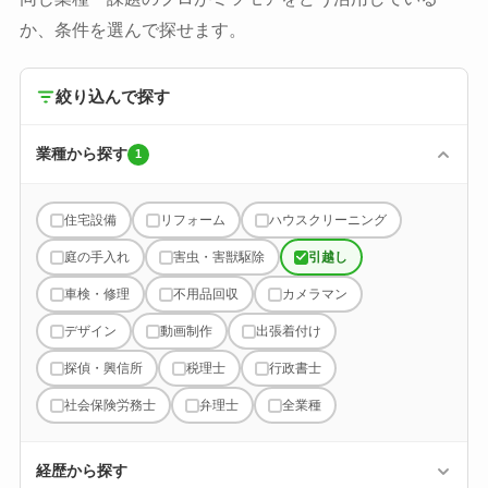
か、条件を選んで探せます。
絞り込んで探す
業種から探す
1
住宅設備
リフォーム
ハウスクリーニング
庭の手入れ
害虫・害獣駆除
引越し
車検・修理
不用品回収
カメラマン
デザイン
動画制作
出張着付け
探偵・興信所
税理士
行政書士
社会保険労務士
弁理士
全業種
経歴から探す