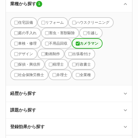
業種から探す
1
住宅設備
リフォーム
ハウスクリーニング
庭の手入れ
害虫・害獣駆除
引越し
車検・修理
不用品回収
カメラマン
デザイン
動画制作
出張着付け
探偵・興信所
税理士
行政書士
社会保険労務士
弁理士
全業種
経歴から探す
課題から探す
登録効果から探す