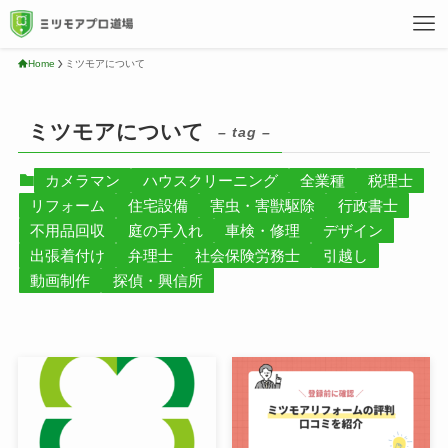
Home
ミツモアについて
ミツモアについて
– tag –
カメラマン
ハウスクリーニング
全業種
税理士
リフォーム
住宅設備
害虫・害獣駆除
行政書士
不用品回収
庭の手入れ
車検・修理
デザイン
出張着付け
弁理士
社会保険労務士
引越し
動画制作
探偵・興信所