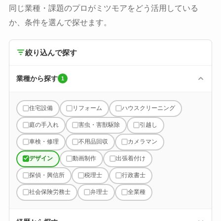
同じ業種・課題のプロがミツモアをどう活用している
か、条件を選んで探せます。
絞り込んで探す
業種から探す
1
住宅設備
リフォーム
ハウスクリーニング
庭の手入れ
害虫・害獣駆除
引越し
車検・修理
不用品回収
カメラマン
デザイン
動画制作
出張着付け
探偵・興信所
税理士
行政書士
社会保険労務士
弁理士
全業種