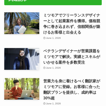
ミツモアでフリーランスデザイナ
ーとして起業案件を獲得。価格競
争に巻き込まれず、信頼関係が築
けるお客様と出会える
June 1, 2026
ベテランデザイナーが営業課題を
ミツモアで解決。実績とスキルが
いかせる案件を多数受注
June 1, 2026
営業力を身に着けるべく翻訳家が
ミツモアに登録。お客様に合った
翻訳プランを提供し、成約率は
30%超
June 1, 2026