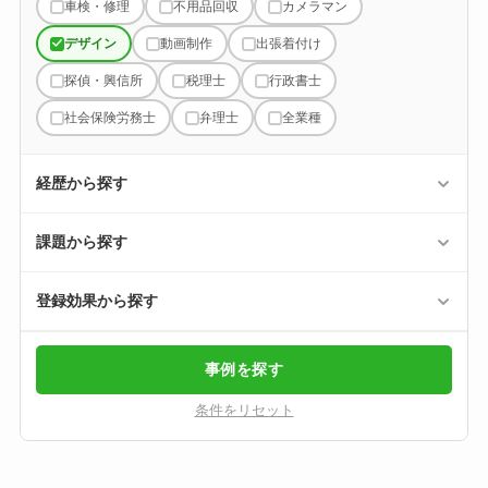
車検・修理
不用品回収
カメラマン
デザイン
動画制作
出張着付け
探偵・興信所
税理士
行政書士
社会保険労務士
弁理士
全業種
経歴から探す
課題から探す
登録効果から探す
事例を探す
条件をリセット