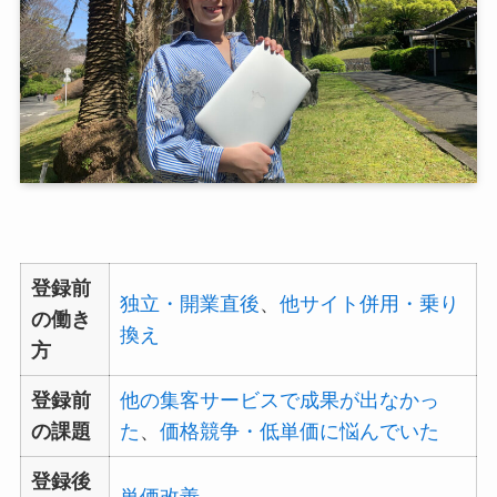
登録前
独立・開業直後
、
他サイト併用・乗り
の働き
換え
方
登録前
他の集客サービスで成果が出なかっ
の課題
た
、
価格競争・低単価に悩んでいた
登録後
単価改善