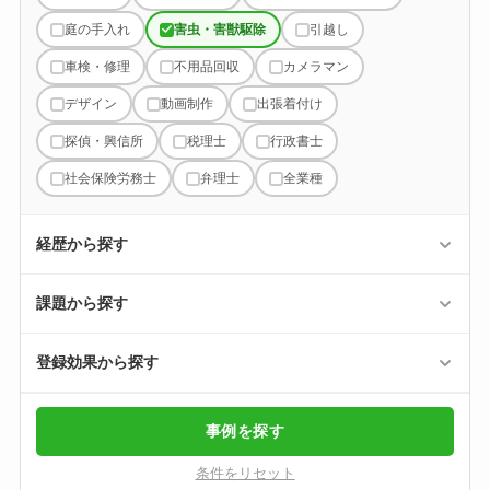
庭の手入れ
害虫・害獣駆除
引越し
車検・修理
不用品回収
カメラマン
デザイン
動画制作
出張着付け
探偵・興信所
税理士
行政書士
社会保険労務士
弁理士
全業種
経歴から探す
課題から探す
登録効果から探す
事例を探す
条件をリセット