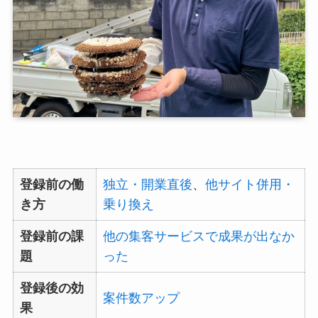
登録前の働
独立・開業直後
、
他サイト併用・
き方
乗り換え
登録前の課
他の集客サービスで成果が出なか
題
った
登録後の効
案件数アップ
果