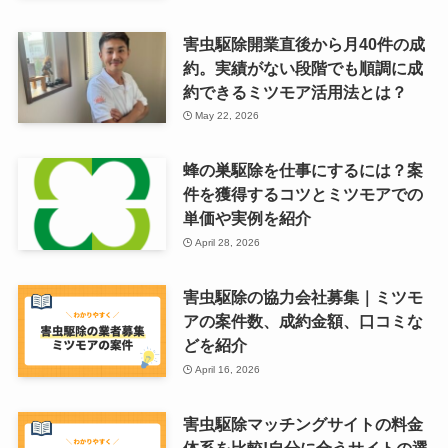
害虫駆除開業直後から月40件の成
約。実績がない段階でも順調に成
約できるミツモア活用法とは？
May 22, 2026
蜂の巣駆除を仕事にするには？案
件を獲得するコツとミツモアでの
単価や実例を紹介
April 28, 2026
害虫駆除の協力会社募集｜ミツモ
アの案件数、成約金額、口コミな
どを紹介
April 16, 2026
害虫駆除マッチングサイトの料金
体系を比較!自分に合うサイトの選